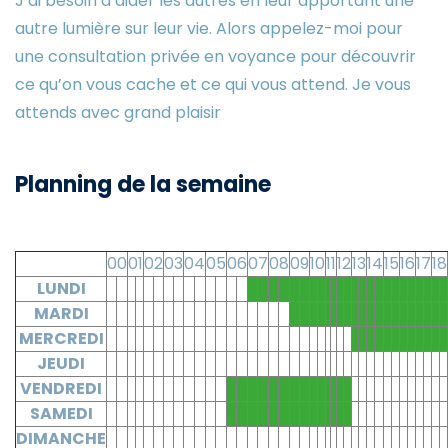
J’ai besoin d’aider les autres en leur apportant une
autre lumière sur leur vie. Alors appelez-moi pour
une consultation privée en voyance pour découvrir
ce qu’on vous cache et ce qui vous attend. Je vous
attends avec grand plaisir
Planning de la semaine
00
01
02
03
04
05
06
07
08
09
10
11
12
13
14
15
16
17
18
LUNDI
MARDI
MERCREDI
JEUDI
VENDREDI
SAMEDI
DIMANCHE