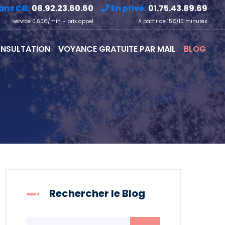
ans CB:
08.92.23.60.60
En privé:
01.75.43.89.69
service 0.60€/min + prix appel
A partir de 15€/10 minutes
NSULTATION
VOYANCE GRATUITE PAR MAIL
BLOG
Rechercher le Blog