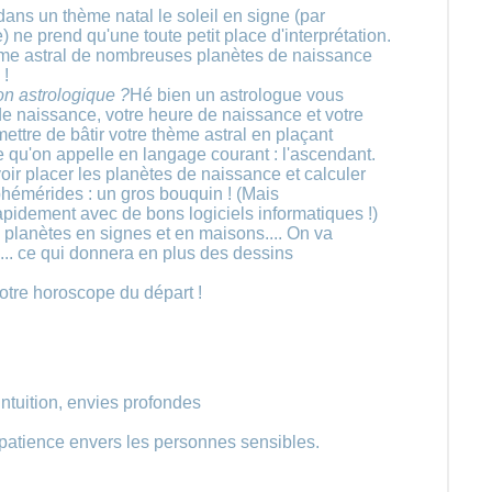
dans un thème natal le soleil en signe (par
 ne prend qu'une toute petit place d'interprétation.
ème astral de nombreuses planètes de naissance
 !
on astrologique ?
Hé bien un astrologue vous
de naissance, votre heure de naissance et votre
mettre de bâtir votre thème astral en plaçant
ce qu'on appelle en langage courant : l'ascendant.
oir placer les planètes de naissance et calculer
éphémérides : un gros bouquin ! (Mais
pidement avec de bons logiciels informatiques !)
s planètes en signes et en maisons.... On va
... ce qui donnera en plus des dessins
notre horoscope du départ !
ntuition, envies profondes
mpatience envers les personnes sensibles.