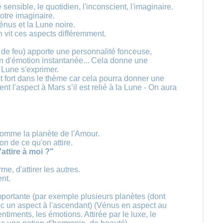
 sensible, le quotidien, l'inconscient, l'imaginaire.
tre imaginaire.
énus et la Lune noire.
n vit ces aspects différemment.
 de feu) apporte une personnalité fonceuse,
in d'émotion instantanée... Cela donne une
 Lune s'exprimer.
est fort dans le thème car cela pourra donner une
ent l'aspect à Mars s’il est relié à la Lune - On aura
omme la planète de l'Amour.
on de ce qu'on attire.
attire à moi ?"
, d'attirer les autres.
ent.
mportante (par exemple plusieurs planètes (dont
 un aspect à l'ascendant) (Vénus en aspect au
timents, les émotions. Attirée par le luxe, le