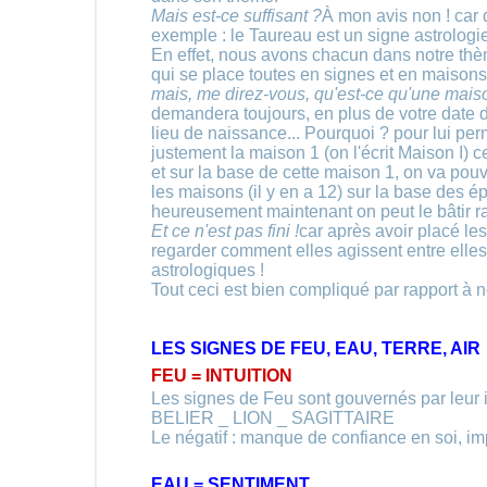
Mais est-ce suffisant ?
À mon avis non ! car 
exemple : le Taureau est un signe astrologie)
En effet, nous avons chacun dans notre th
qui se place toutes en signes et en maisons
mais, me direz-vous, qu'est-ce qu'une mais
demandera toujours, en plus de votre date 
lieu de naissance... Pourquoi ? pour lui per
justement la maison 1 (on l'écrit Maison I) 
et sur la base de cette maison 1, on va pouv
les maisons (il y en a 12) sur la base des 
heureusement maintenant on peut le bâtir ra
Et ce n'est pas fini !
car après avoir placé le
regarder comment elles agissent entre elles
astrologiques !
Tout ceci est bien compliqué par rapport à 
LES SIGNES DE FEU, EAU, TERRE, AIR
FEU = INTUITION
Les signes de Feu sont gouvernés par leur i
BELIER _ LION _ SAGITTAIRE
Le négatif : manque de confiance en soi, i
EAU = SENTIMENT