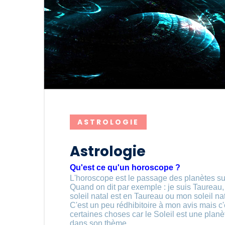
ASTROLOGIE
Astrologie
Qu'est ce qu'un horoscope ?
L'horoscope est le passage des planètes sur 
Quand on dit par exemple : je suis Taureau, 
soleil natal est en Taureau ou mon soleil na
C'est un peu rédhibitoire à mon avis mais 
certaines choses car le Soleil est une plan
dans son thème.