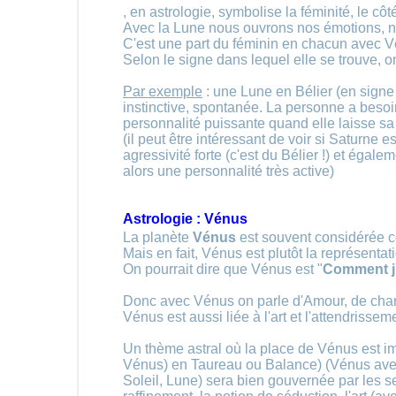
, en astrologie, symbolise la féminité, le côté
Avec la Lune nous ouvrons nos émotions, no
C'est une part du féminin en chacun avec V
Selon le signe dans lequel elle se trouve, o
Par exemple
: une Lune en Bélier (en signe
instinctive, spontanée. La personne a beso
personnalité puissante quand elle laisse sa
(il peut être intéressant de voir si Saturne 
agressivité forte (c'est du Bélier !) et égalem
alors une personnalité très active)
Astrologie : Vénus
La planète
Vénus
est souvent considérée c
Mais en fait, Vénus est plutôt la représentati
On pourrait dire que Vénus est "
Comment j'
Donc avec Vénus on parle d'Amour, de charme
Vénus est aussi liée à l'art et l'attendrissem
Un thème astral où la place de Vénus est i
Vénus) en Taureau ou Balance) (Vénus avec
Soleil, Lune) sera bien gouvernée par les sen