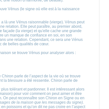
vec une notion d'harmonie, de beauté).
rouve Vénus (le signe où elle est à la naissance
 a là une Vénus raisonnable (vierge). Vénus peut
ne relation. Elle peut paraître, au premier abord,
ne façade (la vierge) et qu'elle cache une grande
être un manque de confiance en soi, en son
 dans une relation. Cependant, ce sera une Vénus
c de belles qualités de cœur.
 maison se trouve Vénus pour analyser alors :
 Chiron parle de l’aspect de la vie où se trouve
nt la blessure a été ressentie. Chiron parle de
us tolérant et pardonner. Il est intéressant alors
 maison) pour voir comment on peut aimer et être
n. On peut reconnaître son Chiron en Signe ou en
essages de la maison que les messages du signe).
 en poissons et qu’on dit ne pas croire en l’aspect