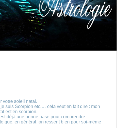
votre soleil natal.
je suis Scorpion etc.… cela veut en fait dire : mon
tal est en scorpion.
c'est déjà une bonne base pour comprendre
ète que, en général, on ressent bien pour soi-même