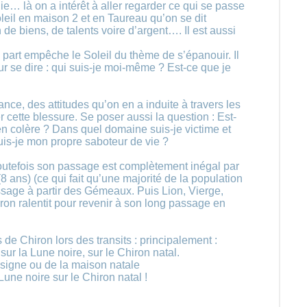
ie… là on a intérêt à aller regarder ce qui se passe
eil en maison 2 et en Taureau qu’on se dit
de biens, de talents voire d’argent…. Il est aussi
part empêche le Soleil du thème de s’épanouir. Il
 se dire : qui suis-je moi-même ? Est-ce que je
nce, des attitudes qu’on en a induite à travers les
er cette blessure. Se poser aussi la question : Est-
en colère ? Dans quel domaine suis-je victime et
is-je mon propre saboteur de vie ?
Toutefois son passage est complètement inégal par
(8 ans) (ce qui fait qu’une majorité de la population
ssage à partir des Gémeaux. Puis Lion, Vierge,
ron ralentit pour revenir à son long passage en
 de Chiron lors des transits : principalement :
r la Lune noire, sur le Chiron natal.
 signe ou de la maison natale
Lune noire sur le Chiron natal !