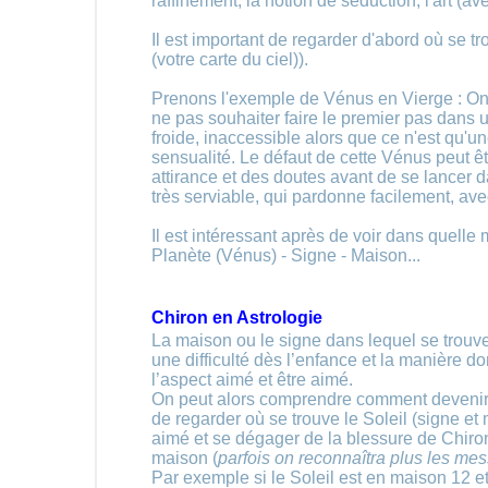
raffinement, la notion de séduction, l'art (a
Il est important de regarder d'abord où se t
(votre carte du ciel)).
Prenons l'exemple de Vénus en Vierge : On
ne pas souhaiter faire le premier pas dans u
froide, inaccessible alors que ce n'est qu'u
sensualité. Le défaut de cette Vénus peut 
attirance et des doutes avant de se lancer
très serviable, qui pardonne facilement, ave
Il est intéressant après de voir dans quelle
Planète (Vénus) - Signe - Maison...
Chiron en Astrologie
La maison ou le signe dans lequel se trouve
une difficulté dès l’enfance et la manière do
l’aspect aimé et être aimé.
On peut alors comprendre comment devenir pl
de regarder où se trouve le Soleil (signe et
aimé et se dégager de la blessure de Chiro
maison (
parfois on reconnaîtra plus les m
Par exemple si le Soleil est en maison 12 et